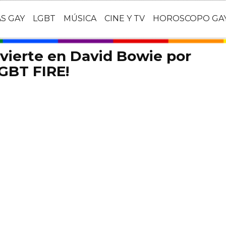
AS GAY
LGBT
MÚSICA
CINE Y TV
HOROSCOPO GA
vierte en David Bowie por
LGBT FIRE!