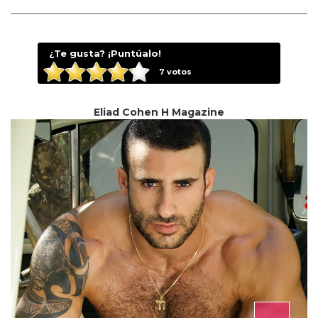
¿Te gusta? ¡Puntúalo!
7
votos
Eliad Cohen H Magazine