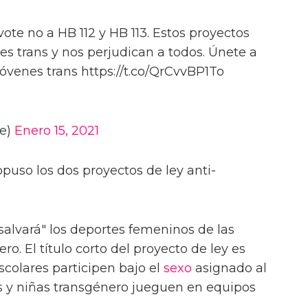
 vote no a HB 112 y HB 113. Estos proyectos
nes trans y nos perjudican a todos. Únete a
jóvenes trans https://t.co/QrCvvBP1To
ge)
Enero 15, 2021
opuso los dos proyectos de ley anti-
"salvará" los deportes femeninos de las
o. El título corto del proyecto de ley es
escolares participen bajo el
sexo
asignado al
s y niñas transgénero jueguen en equipos