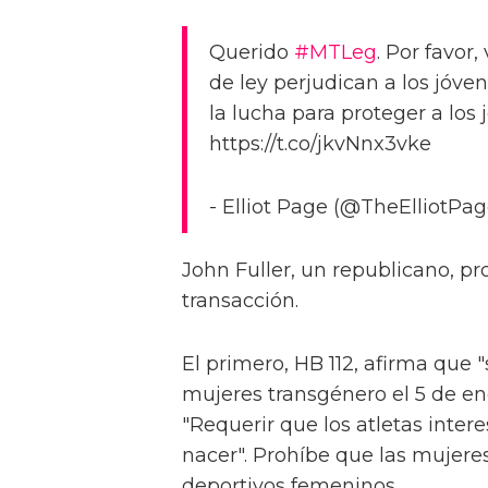
Querido
#MTLeg
. Por favor,
de ley perjudican a los jóve
la lucha para proteger a los 
https://t.co/jkvNnx3vke
- Elliot Page (@TheElliotPa
John Fuller, un republicano, pr
transacción.
El primero, HB 112, afirma que 
mujeres transgénero el 5 de ener
"Requerir que los atletas inter
nacer". Prohíbe que las mujere
deportivos femeninos.