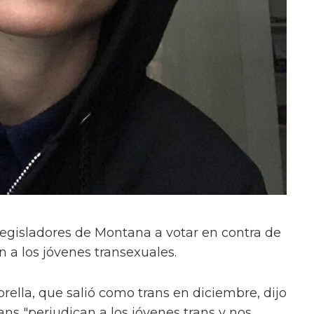
 legisladores de Montana a votar en contra de
 a los jóvenes transexuales.
rella, que salió como trans en diciembre, dijo
ans "perjudican a los jóvenes trans y nos