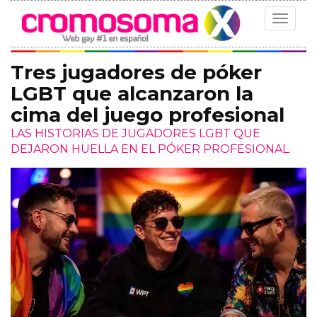
Toggle
navigat
Tres jugadores de póker
LGBT que alcanzaron la
cima del juego profesional
LAS HISTORIAS DE JUGADORES LGBT QUE
DEJARON HUELLA EN EL PÓKER PROFESIONAL.