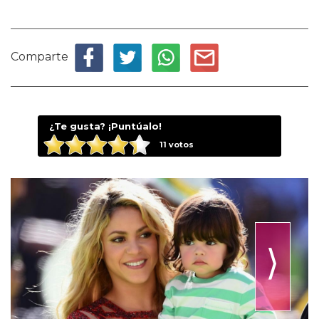
Comparte
¿Te gusta? ¡Puntúalo!
11
votos
⟩