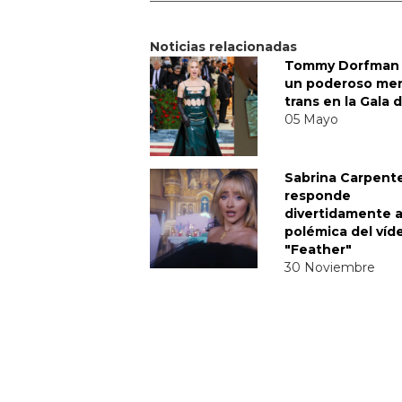
Noticias relacionadas
Tommy Dorfman 
un poderoso me
trans en la Gala 
05 Mayo
Sabrina Carpent
responde
divertidamente a
polémica del víd
"Feather"
30 Noviembre
DERECHOS TRANS
MTV VMAS 2018