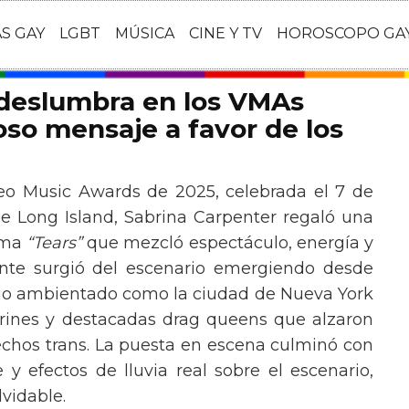
AS GAY
LGBT
MÚSICA
CINE Y TV
HOROSCOPO GA
 deslumbra en los VMAs
so mensaje a favor de los
eo Music Awards de 2025, celebrada el 7 de
e Long Island, Sabrina Carpenter regaló una
ema
“Tears”
que mezcló espectáculo, energía y
tante surgió del escenario emergiendo desde
ario ambientado como la ciudad de Nueva York
rines y destacadas drag queens que alzaron
echos trans. La puesta en escena culminó con
y efectos de lluvia real sobre el escenario,
vidable.