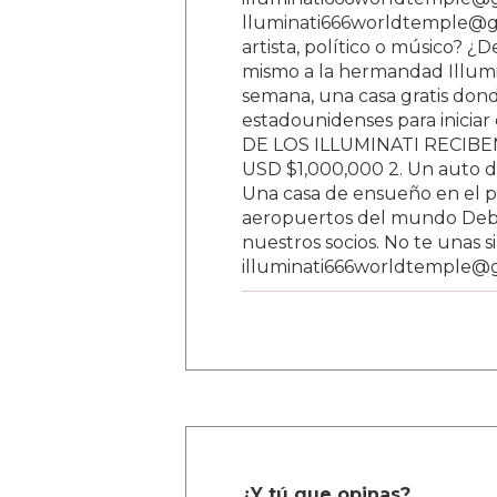
lluminati666worldtemple@gm
artista, político o músico? ¿
mismo a la hermandad Illumi
semana, una casa gratis donde
estadounidenses para inici
DE LOS ILLUMINATI RECIBEN 
USD $1,000,000 2. Un auto d
Una casa de ensueño en el paí
aeropuertos del mundo Debe
nuestros socios. No te unas s
illuminati666worldtemple@
¿Y tú que opinas?