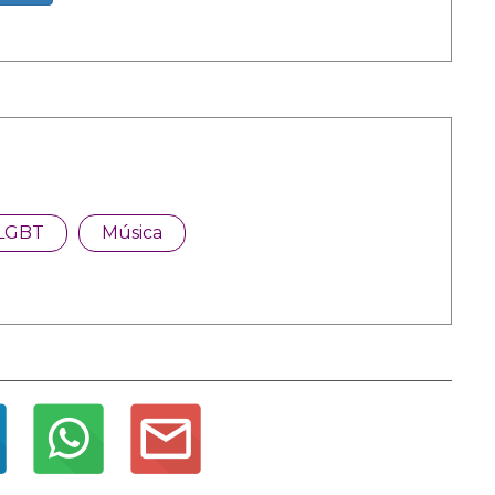
LGBT
Música