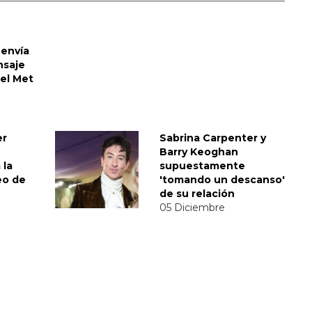
envía
nsaje
del Met
er
Sabrina Carpenter y
Barry Keoghan
 la
supuestamente
eo de
'tomando un descanso'
de su relación
05 Diciembre
SABRINA
VMAS
VMAS 2017
MENSAJE DEL REY
ACTUACIONES