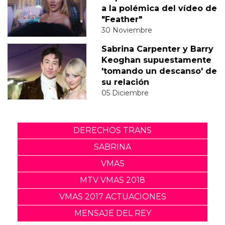
a la polémica del vídeo de
"Feather"
30 Noviembre
Sabrina Carpenter y Barry
Keoghan supuestamente
'tomando un descanso' de
su relación
05 Diciembre
DERECHOS TRANS
SABRINA
VMAS
MTV VMAS 2018
VMAS 2017 ACTUACIONES
MENSAJE DEL REY