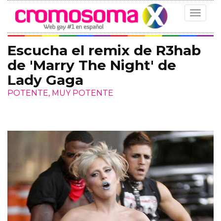
Toggle
navigat
Escucha el remix de R3hab
de 'Marry The Night' de
Lady Gaga
POTENTE, MUY POTENTE