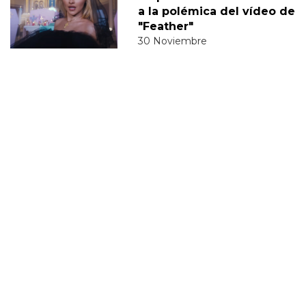
a la polémica del vídeo de
"Feather"
30 Noviembre
Sabrina Carpenter y Barry
Keoghan supuestamente
'tomando un descanso' de
su relación
05 Diciembre
DERECHOS TRANS
SABRINA
VMAS
MTV VMAS 2018
VMAS 2017 ACTUACIONES
MENSAJE DEL REY