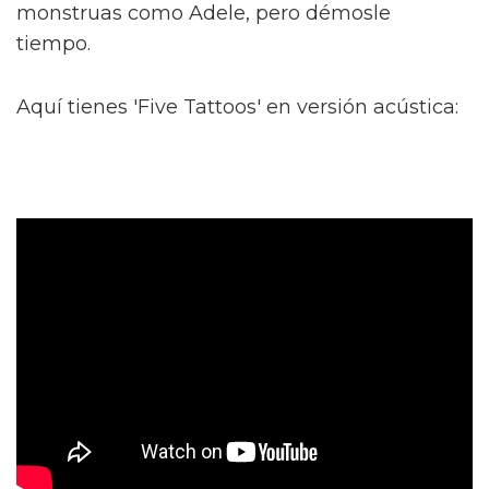
monstruas como Adele, pero démosle
tiempo.
Aquí tienes 'Five Tattoos' en versión acústica: