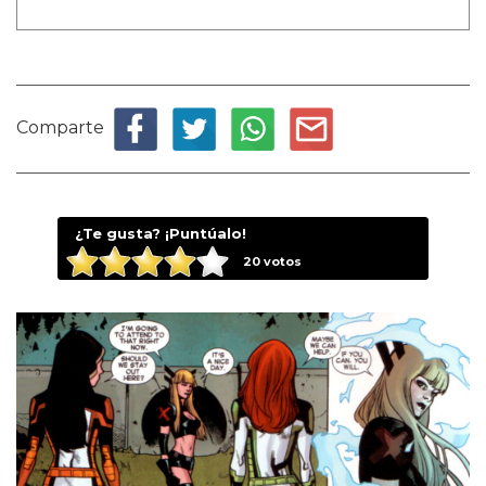
Comparte
¿Te gusta? ¡Puntúalo!
20
votos