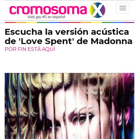
Toggle
navigat
Escucha la versión acústica
de 'Love Spent' de Madonna
POR FIN ESTÁ AQUÍ