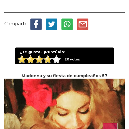
Comparte
¿Te gusta? ¡Puntúalo!
20
votos
Madonna y su fiesta de cumpleaños 57