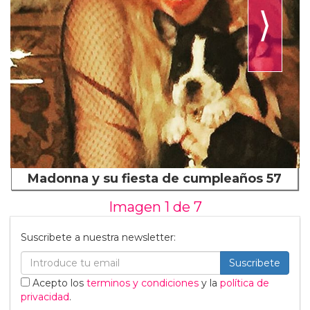
⟩
Madonna y su fiesta de cumpleaños 57
Imagen 1 de
7
Suscribete a nuestra newsletter:
Suscribete
Acepto los
terminos y condiciones
y la
política de
privacidad
.