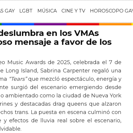
AS GAY
LGBT
MÚSICA
CINE Y TV
HOROSCOPO GA
 deslumbra en los VMAs
so mensaje a favor de los
eo Music Awards de 2025, celebrada el 7 de
e Long Island, Sabrina Carpenter regaló una
ema
“Tears”
que mezcló espectáculo, energía y
tante surgió del escenario emergiendo desde
ario ambientado como la ciudad de Nueva York
rines y destacadas drag queens que alzaron
echos trans. La puesta en escena culminó con
y efectos de lluvia real sobre el escenario,
vidable.