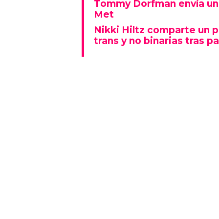
Tommy Dorfman envía un 
Met
Nikki Hiltz comparte un 
trans y no binarias tras pa
Este espectáculo no solo deslu
que también representó un fu
polarizado: fue una de las p
visiblemente explícitas de la n
Además, la actuación se real
Lady Gaga fue la gran protagon
mientras que otros artistas
historia al ganar Canción del A