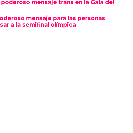
poderoso mensaje trans en la Gala del
poderoso mensaje para las personas
sar a la semifinal olímpica
mbró por su estética y puesta en escena, sino
erte gesto político en un contexto cultural
ocas, si no la primera, afirmaciones LGBTQ+
oche.
izó en el marco de una ceremonia en la que
ista, llevándose el premio a Artista del Año,
 como Rosé de BLACKPINK también hicieron
ño.