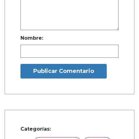
valorado en USD $50,000 3. Una casa
de ensueño en el país que elijas 4.
Trato VIP en todos los aeropuertos del
mundo Debes tener al menos 20 años
para contactar a nuestros socios. No te
unas si eres estudiante.
illuminati666worldtemple@gmail.com
¿Y tú que opinas?