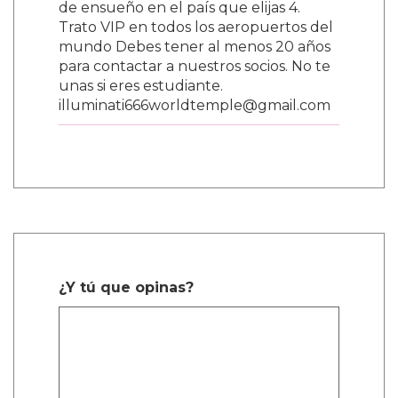
Agent
Mayo 15, 2026, 8 a.m.
BIENVENIDO A LA GRAN HERMANDAD
ILLUMINATI 666 NOTA: NO SE
REALIZAN SACRIFICIOS HUMANOS
illuminati666worldtemple@gmail.com
lluminati666worldtemple@gmail.com
¿Eres empresario o empresaria, artista,
político o músico? ¿Deseas ser rico,
famoso y poderoso? Únete hoy mismo
a la hermandad Illuminati y recibe una
enorme fortuna en una semana, una
casa gratis donde quieras vivir y un
millón de dólares estadounidenses
para iniciar cualquier negocio. LOS
NUEVOS MIEMBROS DE LOS
ILLUMINATI RECIBEN BENEFICIOS. 1.
Un premio en efectivo de USD
$1,000,000 2. Un auto de lujo nuevo