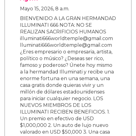
Artista del Año, mientras que otros artistas
como Rosé de BLACKPINK también hicieron
historia al ganar Canción del Año.
3 Comentarios
Riyman
Sept. 23, 2025, 8:06 p.m.
T9reobiy
Arnulfo Rodallega
Nov. 25, 2025, 2:14 p.m.
re gay