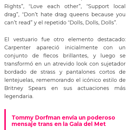
de Nueva York vintage, acompañada de
bailarines y destacadas drag queens que
alzaron carteles en defensa de los derechos
trans. La puesta en escena culminó con una
coreografía impresionante y efectos de lluvia
real sobre el escenario, logrando un impacto
visual inolvidable.
Carpenter contó con la participación de varias
figuras del universo
RuPaul’s Drag Race
como
Willam, Symone, Denali, Laganja Estranja y
Lexi Love, así como la legendaria figura del
ballroom Honey Balenciaga, para dar vida a
un performance repleto de solidaridad y
actitud. En momentos clave del show, los
presentes agitaron carteles con mensajes