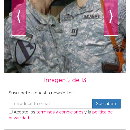
⟨
⟩
Imagen 2 de
13
Suscribete a nuestra newsletter:
Suscribete
Acepto los
terminos y condiciones
y la
política de
privacidad
.