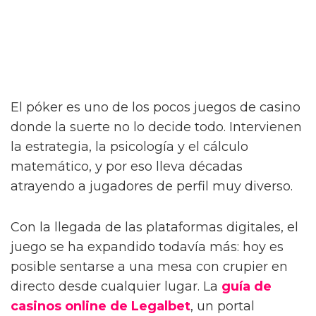
El póker es uno de los pocos juegos de casino
donde la suerte no lo decide todo. Intervienen
la estrategia, la psicología y el cálculo
matemático, y por eso lleva décadas
atrayendo a jugadores de perfil muy diverso.
Con la llegada de las plataformas digitales, el
juego se ha expandido todavía más: hoy es
posible sentarse a una mesa con crupier en
directo desde cualquier lugar. La
guía de
casinos online de Legalbet
, un portal