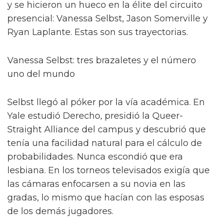
y se hicieron un hueco en la élite del circuito
presencial: Vanessa Selbst, Jason Somerville y
Ryan Laplante. Estas son sus trayectorias.
Vanessa Selbst: tres brazaletes y el número
uno del mundo
Selbst llegó al póker por la vía académica. En
Yale estudió Derecho, presidió la Queer-
Straight Alliance del campus y descubrió que
tenía una facilidad natural para el cálculo de
probabilidades. Nunca escondió que era
lesbiana. En los torneos televisados exigía que
las cámaras enfocarsen a su novia en las
gradas, lo mismo que hacían con las esposas
de los demás jugadores.