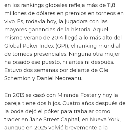
en los rankings globales refleja más de 11,8
millones de dólares en premios en torneos en
vivo. Es, todavía hoy, la jugadora con las
mayores ganancias de la historia. Aquel
mismo verano de 2014 llegó a lo más alto del
Global Poker Index (GPI), el ranking mundial
de torneos presenciales. Ninguna otra mujer
ha pisado ese puesto, ni antes ni después.
Estuvo dos semanas por delante de Ole
Schemion y Daniel Negreanu.
En 2013 se casó con Miranda Foster y hoy la
pareja tiene dos hijos. Cuatro años después de
la boda dejó el póker para trabajar como
trader en Jane Street Capital, en Nueva York,
aunque en 2025 volvió brevemente a la