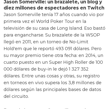
Jason Somerville: un brazalete, un blog y
diez millones de espectadores en Twitch
Jason Somerville tenía 17 años cuando vio por
primera vez el World Poker Tour en la
televisión de su casa de Long Island. Eso bastó
para engancharse. Su brazalete de la WSOP
llegó en 2011, en un torneo de No-Limit
Hold'em que le reportó 493 091 dólares. Pero
su mayor premio tiene otra fecha: en 2014, un
cuarto puesto en un Super High Roller de 100
000 dólares de buy-in le dejó 1 327 352
dólares. Entre unas cosas y otras, su registro
en torneos en vivo supera los 3,8 millones de
dólares según las principales bases de datos
del circuito.