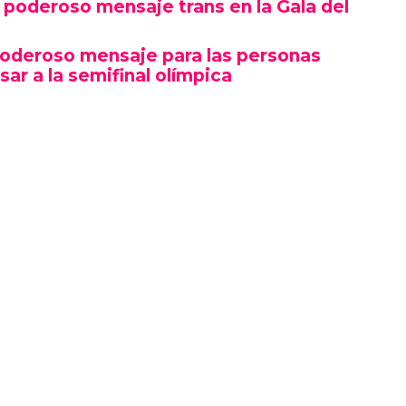
poderoso mensaje trans en la Gala del
poderoso mensaje para las personas
sar a la semifinal olímpica
mbró por su estética y puesta en escena, sino
erte gesto político en un contexto cultural
ocas, si no la primera, afirmaciones LGBTQ+
oche.
izó en el marco de una ceremonia en la que
ista, llevándose el premio a Artista del Año,
 como Rosé de BLACKPINK también hicieron
ño.