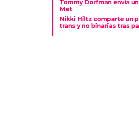
Tommy Dorfman envía un 
Met
Nikki Hiltz comparte un 
trans y no binarias tras pa
Este espectáculo no solo deslu
que también representó un fu
polarizado: fue una de las p
visiblemente explícitas de la n
Además, la actuación se real
Lady Gaga fue la gran protagon
mientras que otros artistas
historia al ganar Canción del A