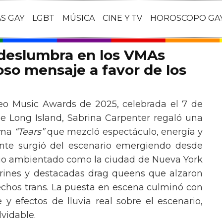
AS GAY
LGBT
MÚSICA
CINE Y TV
HOROSCOPO GA
 deslumbra en los VMAs
so mensaje a favor de los
eo Music Awards de 2025, celebrada el 7 de
e Long Island, Sabrina Carpenter regaló una
ema
“Tears”
que mezcló espectáculo, energía y
tante surgió del escenario emergiendo desde
ario ambientado como la ciudad de Nueva York
rines y destacadas drag queens que alzaron
echos trans. La puesta en escena culminó con
y efectos de lluvia real sobre el escenario,
vidable.