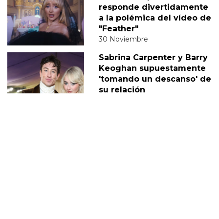
responde divertidamente
a la polémica del vídeo de
"Feather"
30 Noviembre
Sabrina Carpenter y Barry
Keoghan supuestamente
'tomando un descanso' de
su relación
05 Diciembre
DERECHOS TRANS
SABRINA
VMAS
MTV VMAS 2018
VMAS 2017 ACTUACIONES
MENSAJE DEL REY