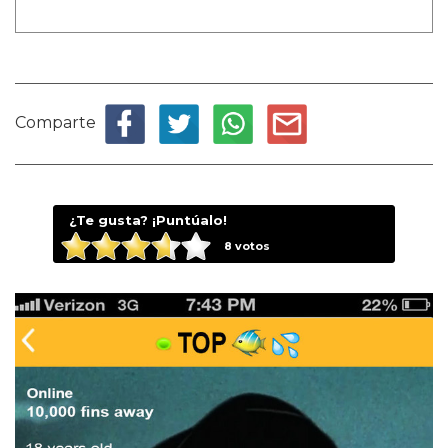
Comparte
¿Te gusta? ¡Puntúalo!
8
votos