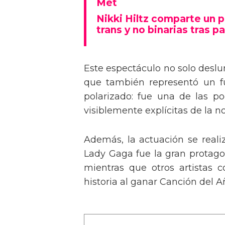
Tommy Dorfman envía un 
Met
Nikki Hiltz comparte un 
trans y no binarias tras pa
Este espectáculo no solo deslu
que también representó un fu
polarizado: fue una de las p
visiblemente explícitas de la n
Además, la actuación se real
Lady Gaga fue la gran protagon
mientras que otros artistas
historia al ganar Canción del A