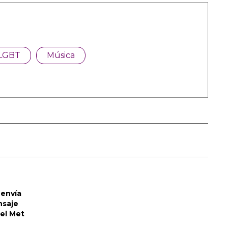
LGBT
Música