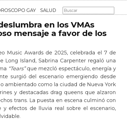
AS GAY
LGBT
MÚSICA
CINE Y TV
HOROSCOPO GA
 deslumbra en los VMAs
so mensaje a favor de los
eo Music Awards de 2025, celebrada el 7 de
e Long Island, Sabrina Carpenter regaló una
ema
“Tears”
que mezcló espectáculo, energía y
tante surgió del escenario emergiendo desde
ario ambientado como la ciudad de Nueva York
rines y destacadas drag queens que alzaron
echos trans. La puesta en escena culminó con
y efectos de lluvia real sobre el escenario,
vidable.