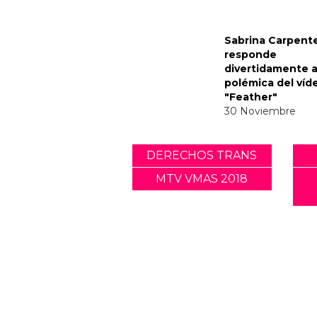
Noticias relacionadas
Tommy Dorfman 
un poderoso me
trans en la Gala 
05 Mayo
Sabrina Carpent
responde
divertidamente a
polémica del víd
"Feather"
30 Noviembre
DERECHOS TRANS
MTV VMAS 2018