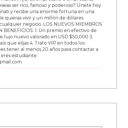
ail.com ¿Eres empresario o empresaria,
Deseas ser rico, famoso y poderoso? Únete hoy
nati y recibe una enorme fortuna en una
 quieras vivir y un millón de dólares
ar cualquier negocio. LOS NUEVOS MIEMBROS
BENEFICIOS. 1. Un premio en efectivo de
e lujo nuevo valorado en USD $50,000 3.
s que elijas 4. Trato VIP en todos los
s tener al menos 20 años para contactar a
i eres estudiante.
gmail.com