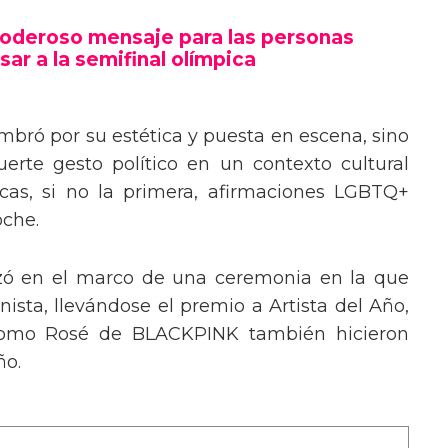
poderoso mensaje trans en la Gala del
poderoso mensaje para las personas
sar a la semifinal olímpica
mbró por su estética y puesta en escena, sino
erte gesto político en un contexto cultural
ocas, si no la primera, afirmaciones LGBTQ+
oche.
izó en el marco de una ceremonia en la que
ista, llevándose el premio a Artista del Año,
 como Rosé de BLACKPINK también hicieron
ño.