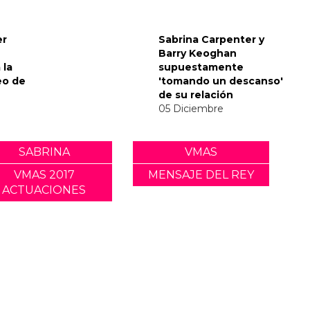
envía
nsaje
del Met
er
Sabrina Carpenter y
Barry Keoghan
 la
supuestamente
eo de
'tomando un descanso'
de su relación
05 Diciembre
SABRINA
VMAS
VMAS 2017
MENSAJE DEL REY
ACTUACIONES