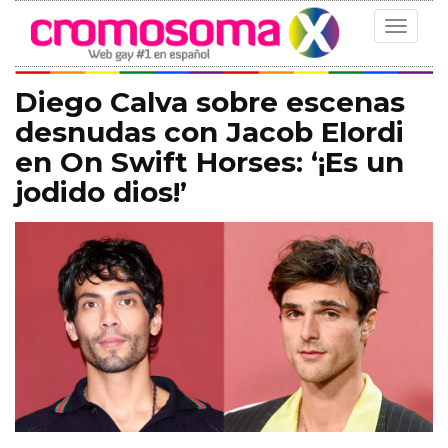
Toggle
navigat
Diego Calva sobre escenas
desnudas con Jacob Elordi
en On Swift Horses: ‘¡Es un
jodido dios!’