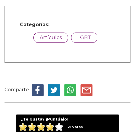
Categorías:
Artículos
LGBT
Comparte
¿Te gusta? ¡Puntúalo!
21
votos