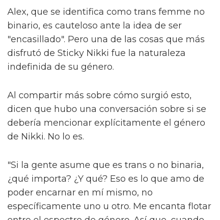
tan diferentes", explican. "Tienes uno que es
esto, uno que es aquello, diferentes colores y
formas. Ojalá todos puedan decir: 'esa
persona es igual que yo', lo cual es muy
importante."
Ese concepto de relación, más comúnmente
discutido en círculos de medios y
entretenimiento como 'representación', es
clave. A medida que los esfuerzos por
promover la diversidad, la equidad y la
inclusión son socavados en lugares como las
artes, las historias diversas necesitan
permanecer – no solo para que las personas
se sientan vistas, sino también por el alma de
la sociedad.