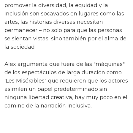
que ayudan a Byron en su camino. Junto a
ellos están Lady Die (Laquarn Lewis), Dirty
Damian (Adam Ali) y Sasha (Hannah Jones).
Alex compara 'The Fallen Divas' con otro
quinteto icónico: las Spice Girls. "Todos somos