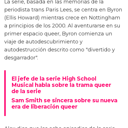
Alex Thomas-Smith está feliz de poder
conversar con la gente sobre 'What It Feels
Like For A Girl', el nuevo drama de
crecimiento de la BBC. "Pero primero tienes
que haberlo visto", aclara el actor.
La serie, basada en las memorias de la
periodista trans Paris Lees, se centra en Byron
(Ellis Howard) mientras crece en Nottingham
a principios de los 2000. Al aventurarse en su
primer espacio queer, Byron comienza un
viaje de autodescubrimiento y
autodestrucción descrito como "divertido y
desgarrador".