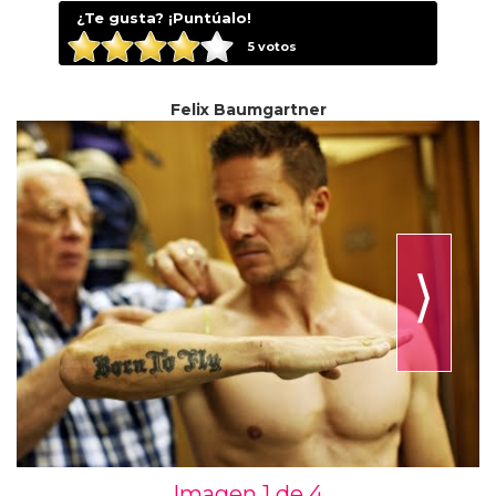
¿Te gusta? ¡Puntúalo!
5
votos
Felix Baumgartner
⟩
Imagen 1 de
4