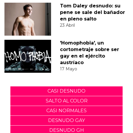
Tom Daley desnudo: su
pene se sale del bañador
en pleno salto
23 Abril
'Homophobia', un
cortometraje sobre ser
gay en el ejército
austríaco
17 Mayo
CASI DESNUDO
SALTO AL COLOR
CASI NORMALES
DESNUDO GAY
DESNUDO GH