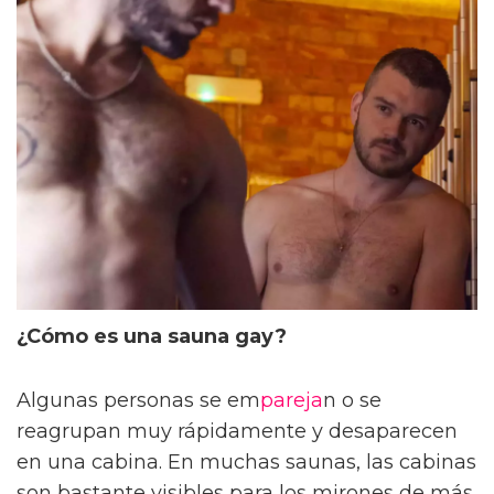
¿Cómo es una sauna gay?
Algunas personas se em
pareja
n o se
reagrupan muy rápidamente y desaparecen
en una cabina. En muchas saunas, las cabinas
son bastante visibles para los mirones de más