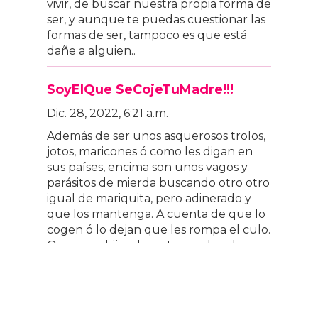
vivir, de buscar nuestra propia forma de
ser, y aunque te puedas cuestionar las
formas de ser, tampoco es que está
dañe a alguien..
SoyElQue SeCojeTuMadre!!!
Dic. 28, 2022, 6:21 a.m.
Además de ser unos asquerosos trolos,
jotos, maricones ó como les digan en
sus países, encima son unos vagos y
parásitos de mierda buscando otro otro
igual de mariquita, pero adinerado y
que los mantenga. A cuenta de que lo
cogen ó lo dejan que les rompa el culo.
Que asco, hijos de puta, con lo sabrosas
que son las conchas, cucas, panochas, ó
coños de las MUJERES, carajo!!! Que
ricas y sabrosas son las mujeres!!! Y que
bueno es trabajar y ganarse uno su