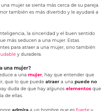
una mujer se sienta más cerca de su pareja.
or también es más divertido y le ayudará a
inteligencia, la sinceridad y el buen sentido
que más seducen a una mujer. Estas
ntes para atraer a una mujer, sino también
ludable
y duradera.
a una mujer?
seduce a una
mujer
, hay que entender que
cir, que lo que puede
atraer
a una
puede no
 hay duda de que hay algunos
elementos
que
a de ellas.
empre
admira
a un hombre que es
fuerte
y