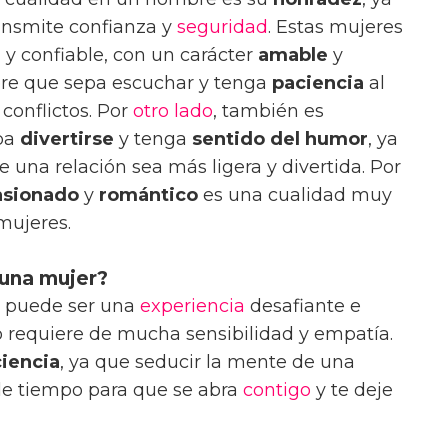
ansmite confianza y
seguridad
. Estas mujeres
l
y confiable, con un carácter
amable
y
bre que sepa escuchar y tenga
paciencia
al
 conflictos. Por
otro lado
, también es
pa
divertirse
y tenga
sentido del humor
, ya
 una relación sea más ligera y divertida. Por
asionado
y
romántico
es una cualidad muy
mujeres.
una mujer?
r puede ser una
experiencia
desafiante e
o requiere de mucha sensibilidad y empatía.
iencia
, ya que seducir la mente de una
le tiempo para que se abra
contigo
y te deje