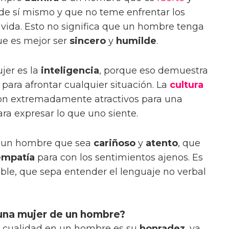
 de sí mismo y que no teme enfrentar los
la vida. Esto no significa que un hombre tenga
que es mejor ser
sincero
y
humilde
.
jer es la
inteligencia
, porque eso demuestra
para afrontar cualquier situación. La
cultura
on extremadamente atractivos para una
ra expresar lo que uno siente.
a un hombre que sea
cariñoso
y
atento
, que
empatía
para con los sentimientos ajenos. Es
ble, que sepa entender el lenguaje no verbal
 una mujer de un hombre?
r cualidad en un hombre es su
honradez
, ya