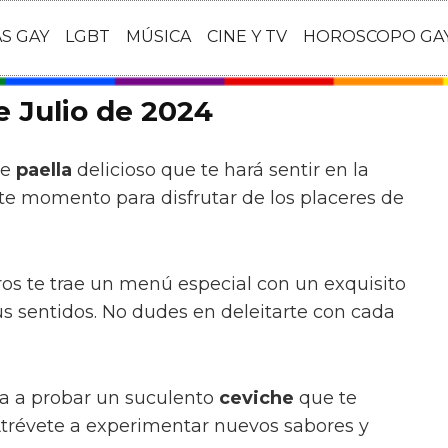
AS GAY
LGBT
MÚSICA
CINE Y TV
HOROSCOPO GA
 Julio de 2024
de
paella
delicioso que te hará sentir en la
e momento para disfrutar de los placeres de
ros te trae un menú especial con un exquisito
s sentidos. No dudes en deleitarte con cada
ta a probar un suculento
ceviche
que te
 Atrévete a experimentar nuevos sabores y