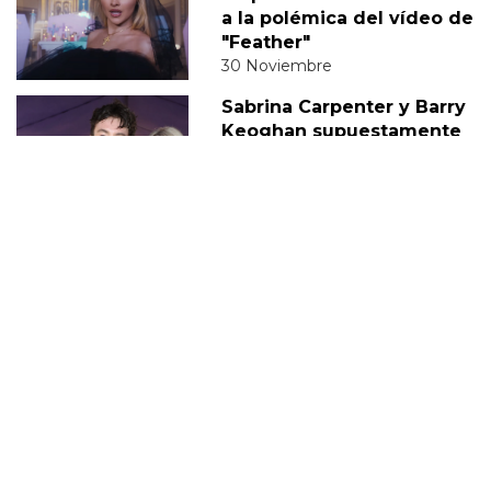
a la polémica del vídeo de
"Feather"
30 Noviembre
Sabrina Carpenter y Barry
Keoghan supuestamente
'tomando un descanso' de
su relación
05 Diciembre
DERECHOS TRANS
SABRINA
VMAS
MTV VMAS 2018
VMAS 2017 ACTUACIONES
MENSAJE DEL REY