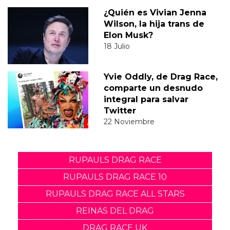
¿Quién es Vivian Jenna
Wilson, la hija trans de
Elon Musk?
18 Julio
Yvie Oddly, de Drag Race,
comparte un desnudo
integral para salvar
Twitter
22 Noviembre
RUPAULS DRAG RACE
RUPAULS DRAG RACE 10
RUPAULS DRAG RACE ALL STARS
REINAS DEL DRAG
DRAG RACE UK