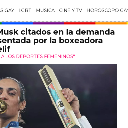
AS GAY
LGBT
MÚSICA
CINE Y TV
HOROSCOPO GA
Musk citados en la demanda
sentada por la boxeadora
lif
 A LOS DEPORTES FEMENINOS"