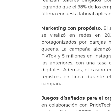
realizan talleres dirigidos po
logrando que el 98% de los emp
última encuesta laboral aplica
Marketing con propósito.
El 
se viralizó en redes en 20
protagonizados por parejas 
queens. La campaña alcanzó
TikTok y 5 millones en Insta
las anteriores, con una tasa 
digitales. Además, el casino
registros en línea durante e
campaña.
Juegos diseñados para el or
en colaboración con PrideTec