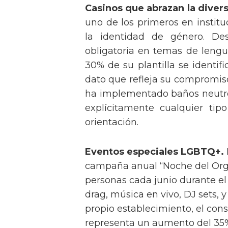
Casinos que abrazan la diver
uno de los primeros en institu
la identidad de género. Des
obligatoria en temas de lengua
30% de su plantilla se ident
dato que refleja su compromiso
ha implementado baños neutros
explícitamente cualquier tip
orientación.
Eventos especiales LGBTQ+.
campaña anual “Noche del Orgu
personas cada junio durante el
drag, música en vivo, DJ sets, 
propio establecimiento, el con
representa un aumento del 35