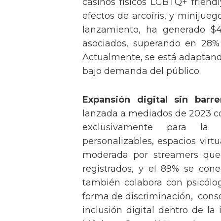
casinos físicos LGBTQ+ friendl
efectos de arcoíris, y minijueg
lanzamiento, ha generado $4
asociados, superando en 28%
Actualmente, se está adaptando
bajo demanda del público.
Expansión digital sin barr
lanzada a mediados de 2023 co
exclusivamente para la 
personalizables, espacios virt
moderada por streamers que
registrados, y el 89% se con
también colabora con psicólo
forma de discriminación, cons
inclusión digital dentro de la