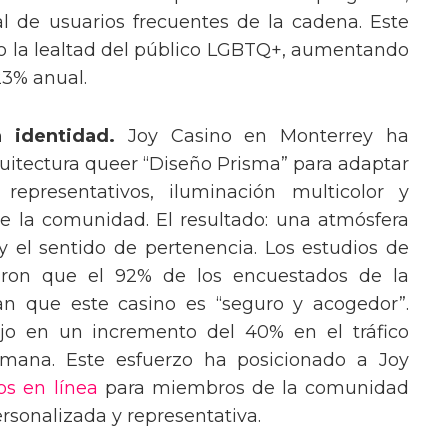
l de usuarios frecuentes de la cadena. Este
cido la lealtad del público LGBTQ+, aumentando
23% anual.
n identidad.
Joy Casino en Monterrey ha
quitectura queer “Diseño Prisma” para adaptar
representativos, iluminación multicolor y
de la comunidad. El resultado: una atmósfera
y el sentido de pertenencia. Los estudios de
laron que el 92% de los encuestados de la
 que este casino es “seguro y acogedor”.
ujo en un incremento del 40% en el tráfico
emana. Este esfuerzo ha posicionado a Joy
os en línea
para miembros de la comunidad
sonalizada y representativa.