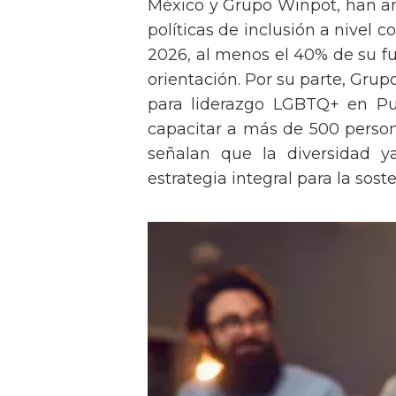
México y Grupo Winpot, han a
políticas de inclusión a nivel
2026, al menos el 40% de su fu
orientación. Por su parte, Gru
para liderazgo LGBTQ+ en Pu
capacitar a más de 500 person
señalan que la diversidad y
estrategia integral para la soste