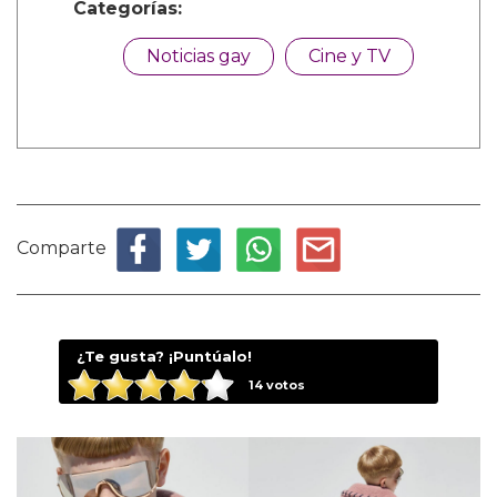
Categorías:
Noticias gay
Cine y TV
Comparte
¿Te gusta? ¡Puntúalo!
14
votos