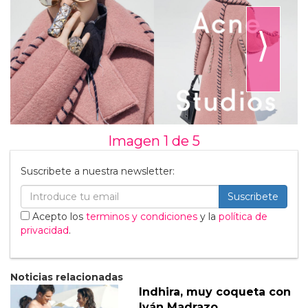
⟩
Imagen 1 de
5
Suscribete a nuestra newsletter:
Suscribete
Acepto los
terminos y condiciones
y la
política de
privacidad
.
Noticias relacionadas
Indhira, muy coqueta con
Iván Madrazo