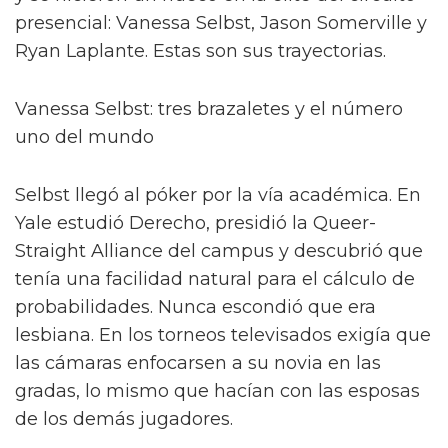
y se hicieron un hueco en la élite del circuito
presencial: Vanessa Selbst, Jason Somerville y
Ryan Laplante. Estas son sus trayectorias.
Vanessa Selbst: tres brazaletes y el número
uno del mundo
Selbst llegó al póker por la vía académica. En
Yale estudió Derecho, presidió la Queer-
Straight Alliance del campus y descubrió que
tenía una facilidad natural para el cálculo de
probabilidades. Nunca escondió que era
lesbiana. En los torneos televisados exigía que
las cámaras enfocarsen a su novia en las
gradas, lo mismo que hacían con las esposas
de los demás jugadores.