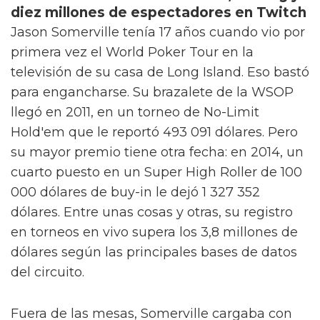
Jason Somerville: un brazalete, un blog y
diez millones de espectadores en Twitch
Jason Somerville tenía 17 años cuando vio por
primera vez el World Poker Tour en la
televisión de su casa de Long Island. Eso bastó
para engancharse. Su brazalete de la WSOP
llegó en 2011, en un torneo de No-Limit
Hold'em que le reportó 493 091 dólares. Pero
su mayor premio tiene otra fecha: en 2014, un
cuarto puesto en un Super High Roller de 100
000 dólares de buy-in le dejó 1 327 352
dólares. Entre unas cosas y otras, su registro
en torneos en vivo supera los 3,8 millones de
dólares según las principales bases de datos
del circuito.