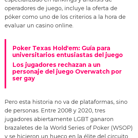
especializado en rankings y análisis de
operadores de juego, incluye la oferta de
póker como uno de los criterios a la hora de
evaluar un casino online.
Poker Texas Hold'em: Guía para
universitarios entusiastas del juego
Los jugadores rechazan a un
personaje del juego Overwatch por
ser gay
Pero esta historia no va de plataformas, sino
de personas. Entre 2008 y 2020, tres
jugadores abiertamente LGBT ganaron
brazaletes de la World Series of Poker (WSOP)