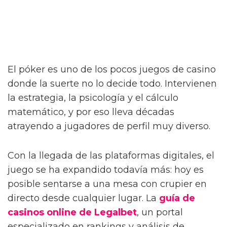
El póker es uno de los pocos juegos de casino
donde la suerte no lo decide todo. Intervienen
la estrategia, la psicología y el cálculo
matemático, y por eso lleva décadas
atrayendo a jugadores de perfil muy diverso.
Con la llegada de las plataformas digitales, el
juego se ha expandido todavía más: hoy es
posible sentarse a una mesa con crupier en
directo desde cualquier lugar. La
guía de
casinos online de Legalbet
, un portal