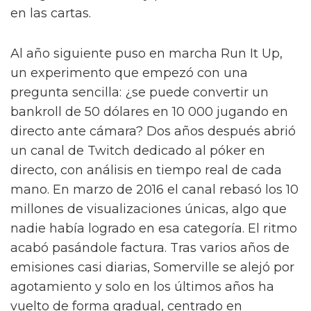
energía en disimular y pudo volcarla entera
en las cartas.
Al año siguiente puso en marcha Run It Up,
un experimento que empezó con una
pregunta sencilla: ¿se puede convertir un
bankroll de 50 dólares en 10 000 jugando en
directo ante cámara? Dos años después abrió
un canal de Twitch dedicado al póker en
directo, con análisis en tiempo real de cada
mano. En marzo de 2016 el canal rebasó los 10
millones de visualizaciones únicas, algo que
nadie había logrado en esa categoría. El ritmo
acabó pasándole factura. Tras varios años de
emisiones casi diarias, Somerville se alejó por
agotamiento y solo en los últimos años ha