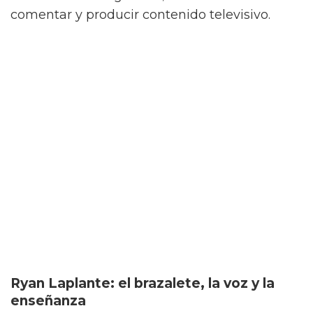
vuelto de forma gradual, centrado en
comentar y producir contenido televisivo.
Ryan Laplante: el brazalete, la voz y la
enseñanza