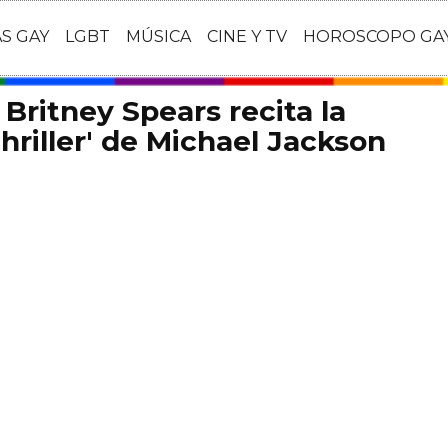
AS GAY
LGBT
MÚSICA
CINE Y TV
HOROSCOPO GA
: Britney Spears recita la
hriller' de Michael Jackson