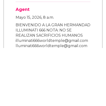
Agent
Mayo 15, 2026, 8 a.m.
BIENVENIDO A LA GRAN HERMANDAD
ILLUMINATI 666 NOTA: NO SE
REALIZAN SACRIFICIOS HUMANOS
illuminati666worldtemple@gmail.com
lluminati666worldtemple@gmail.com
¿Eres empresario o empresaria, artista,
político o músico? ¿Deseas ser rico,
famoso y poderoso? Únete hoy mismo
a la hermandad Illuminati y recibe una
enorme fortuna en una semana, una
casa gratis donde quieras vivir y un
millón de dólares estadounidenses
para iniciar cualquier negocio. LOS
NUEVOS MIEMBROS DE LOS
ILLUMINATI RECIBEN BENEFICIOS. 1.
Un premio en efectivo de USD