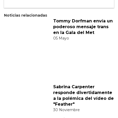
Suscribete a nuestra newsletter:
Suscribete
Acepto los
terminos y condiciones
y la
política de
privacidad
.
Noticias relacionadas
Tommy Dorfman envía un
poderoso mensaje trans
en la Gala del Met
05 Mayo
Sabrina Carpenter