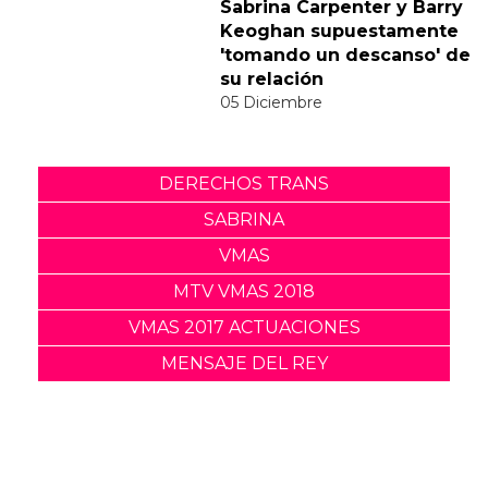
responde divertidamente
a la polémica del vídeo de
"Feather"
30 Noviembre
Sabrina Carpenter y Barry
Keoghan supuestamente
'tomando un descanso' de
su relación
05 Diciembre
DERECHOS TRANS
SABRINA
VMAS
MTV VMAS 2018
VMAS 2017 ACTUACIONES
MENSAJE DEL REY