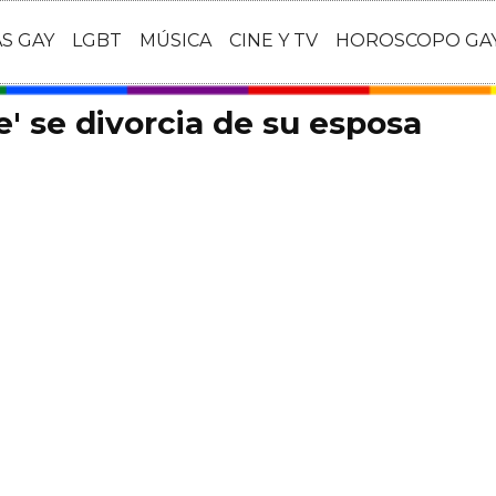
AS GAY
LGBT
MÚSICA
CINE Y TV
HOROSCOPO GA
' se divorcia de su esposa