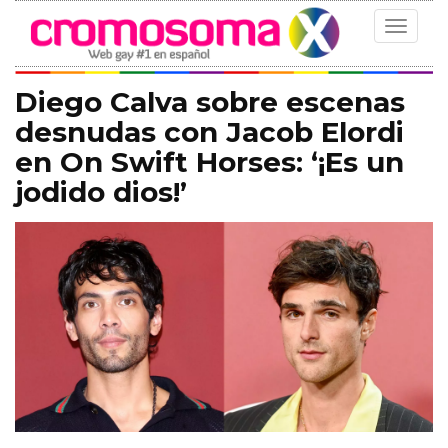
Toggle
navigat
Diego Calva sobre escenas
desnudas con Jacob Elordi
en On Swift Horses: ‘¡Es un
jodido dios!’