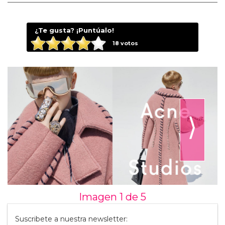
¿Te gusta? ¡Puntúalo!
18
votos
⟩
Imagen 1 de
5
Suscribete a nuestra newsletter: