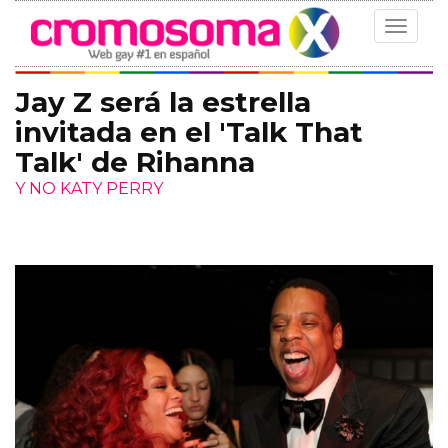
Toggle
navigat
Jay Z será la estrella
invitada en el 'Talk That
Talk' de Rihanna
Y NO KATY PERRY