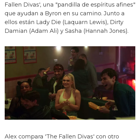
Fallen Divas', una "pandilla de espíritus afines"
que ayudan a Byron en su camino. Junto a
ellos están Lady Die (Laquarn Lewis), Dirty
Damian (Adam Ali) y Sasha (Hannah Jones).
Alex compara 'The Fallen Divas' con otro