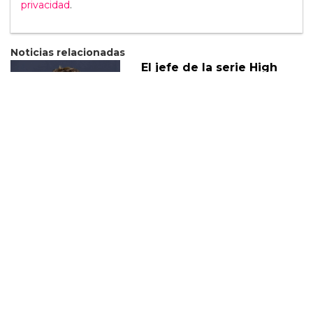
privacidad
.
Noticias relacionadas
El jefe de la serie High
School Musical habla
sobre la trama queer de la
serie
08 Agosto
Eric Dane habla sobre la
nueva trama queer de
Euphoria
28 Enero