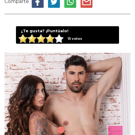
Comparte
¿Te gusta? ¡Puntúalo!
15
votos