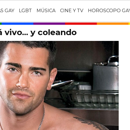
AS GAY
LGBT
MÚSICA
CINE Y TV
HOROSCOPO GA
 vivo... y coleando