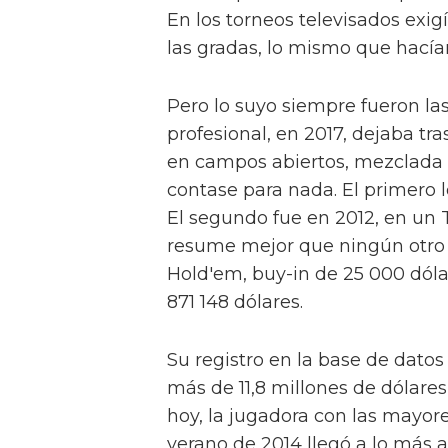
En los torneos televisados exi
las gradas, lo mismo que hacía
Pero lo suyo siempre fueron las 
profesional, en 2017, dejaba tr
en campos abiertos, mezclada 
contase para nada. El primero
El segundo fue en 2012, en un T
resume mejor que ningún otro s
Hold'em, buy-in de 25 000 dólare
871 148 dólares.
Su registro en la base de datos
más de 11,8 millones de dólares
hoy, la jugadora con las mayor
verano de 2014 llegó a lo más a