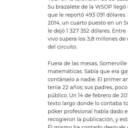
Su brazalete de la WSOP llegó 
que le reportó 493 091 dólares.
2014, un cuarto puesto en un S
le dejó 1 327 352 dólares. Entre
vivo supera los 3,8 millones de
del circuito.
Fuera de las mesas, Somerville
matemáticas. Sabía que era gay
contárselo a nadie. El primer 
tenía 22 años; sus padres, poco
público. Un 14 de febrero de 20
texto largo donde lo contaba to
póker profesional había dado 
recogieron la publicación, y est
Él mismo ha contado después q