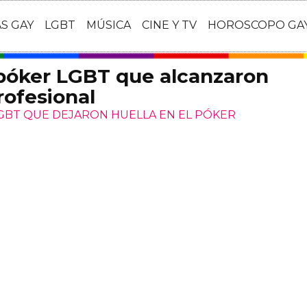
AS GAY
LGBT
MÚSICA
CINE Y TV
HOROSCOPO GA
 póker LGBT que alcanzaron
rofesional
LGBT QUE DEJARON HUELLA EN EL PÓKER