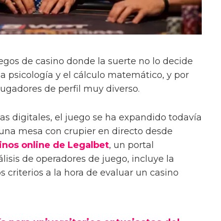
uegos de casino donde la suerte no lo decide
 la psicología y el cálculo matemático, y por
jugadores de perfil muy diverso.
as digitales, el juego se ha expandido todavía
 una mesa con crupier en directo desde
inos online de Legalbet
, un portal
lisis de operadores de juego, incluye la
 criterios a la hora de evaluar un casino