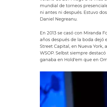
mundial de torneos presenciale
ni antes ni después. Estuvo d
Daniel Negreanu.
En 2013 se casó con Miranda Fos
años después de la boda dejó e
Street Capital, en Nueva York,
WSOP. Selbst siempre destacó 
ganaba en Hold'em que en Oma