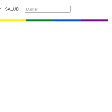
Y
SALUD