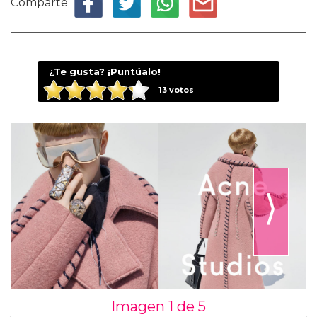
Comparte
¿Te gusta? ¡Puntúalo!
13
votos
⟩
Imagen 1 de
5