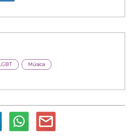
LGBT
Música