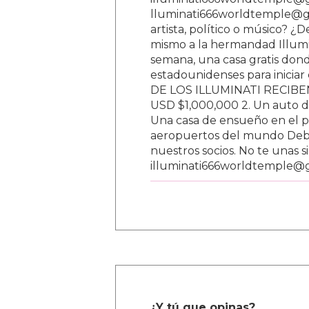
lluminati666worldtemple@gm
artista, político o músico? ¿
mismo a la hermandad Illumi
semana, una casa gratis donde
estadounidenses para inici
DE LOS ILLUMINATI RECIBEN 
USD $1,000,000 2. Un auto d
Una casa de ensueño en el paí
aeropuertos del mundo Debe
nuestros socios. No te unas s
illuminati666worldtemple@
¿Y tú que opinas?