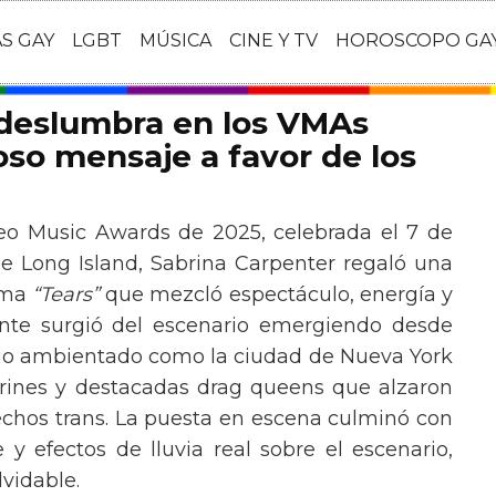
AS GAY
LGBT
MÚSICA
CINE Y TV
HOROSCOPO GA
 deslumbra en los VMAs
so mensaje a favor de los
eo Music Awards de 2025, celebrada el 7 de
e Long Island, Sabrina Carpenter regaló una
ema
“Tears”
que mezcló espectáculo, energía y
tante surgió del escenario emergiendo desde
ario ambientado como la ciudad de Nueva York
rines y destacadas drag queens que alzaron
echos trans. La puesta en escena culminó con
y efectos de lluvia real sobre el escenario,
vidable.