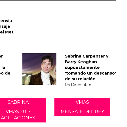
envía
nsaje
del Met
er
Sabrina Carpenter y
Barry Keoghan
 la
supuestamente
eo de
'tomando un descanso'
de su relación
05 Diciembre
SABRINA
VMAS
VMAS 2017
MENSAJE DEL REY
ACTUACIONES