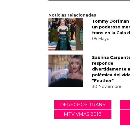
Noticias relacionadas
Tommy Dorfman 
un poderoso me
trans en la Gala 
05 Mayo
Sabrina Carpent
responde
divertidamente a
polémica del víd
"Feather"
30 Noviembre
DERECHOS TRANS
MTV VMAS 2018