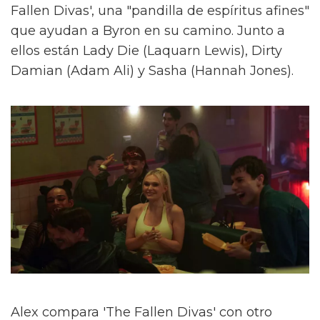
Fallen Divas', una "pandilla de espíritus afines"
que ayudan a Byron en su camino. Junto a
ellos están Lady Die (Laquarn Lewis), Dirty
Damian (Adam Ali) y Sasha (Hannah Jones).
Alex compara 'The Fallen Divas' con otro