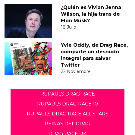
¿Quién es Vivian Jenna
Wilson, la hija trans de
Elon Musk?
18 Julio
Yvie Oddly, de Drag Race,
comparte un desnudo
integral para salvar
Twitter
22 Noviembre
RUPAULS DRAG RACE
RUPAULS DRAG RACE 10
RUPAULS DRAG RACE ALL STARS
REINAS DEL DRAG
DRAG RACE UK