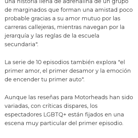
'extraño' que esta emotiva escena
lésbica fue eliminada de la película
La sinopsis oficial del programa dice:
"Ambientada en una ciudad de la zona
industrial que alguna vez prosperó y ahora
busca un destello de esperanza, la serie es
una historia llena de adrenalina de un grupo
de marginados que forman una amistad poco
probable gracias a su amor mutuo por las
carreras callejeras, mientras navegan por la
jerarquía y las reglas de la escuela
secundaria".
La serie de 10 episodios también explora "el
primer amor, el primer desamor y la emoción