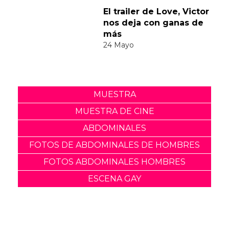
Suscribete a nuestra newsletter:
Suscribete
Acepto los
terminos y condiciones
y la
política de
privacidad
.
Noticias relacionadas
Michael Cimino de Love,
Victor recibió numerosos
mensajes de odio
19 Junio