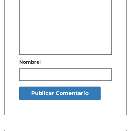
verdadera para mí."
Además de Cimino, Motorheads también
cuenta con las actuaciones de Ryan Phillippe,
Mia Healey, Melissa Collazo y Nathalie Kelley.
La serie está dirigida por John A Norris,
conocido por su trabajo como productor en la
querida serie de drama juvenil One Tree Hill.
Motorheads se está transmitiendo en Prime
Video ahora.
¿Y tú que opinas?