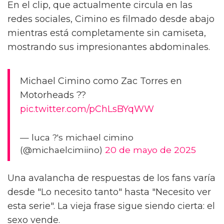
de encender tu primer auto".
Aunque las reseñas para Motorheads han sido
variadas, con críticas dispares, los
espectadores LGBTQ+ están fijados en una
escena muy particular del primer episodio.
En el clip, que actualmente circula en las
redes sociales, Cimino es filmado desde abajo
mientras está completamente sin camiseta,
mostrando sus impresionantes abdominales.
Michael Cimino como Zac Torres en
Motorheads ??
pic.twitter.com/pChLsBYqWW