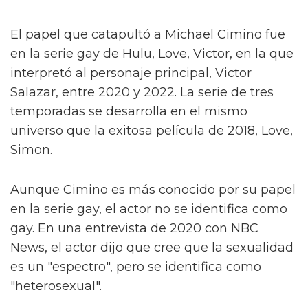
— luca ?'s michael cimino
(@michaelcimiino)
20 de mayo de 2025
Una avalancha de respuestas de los fans varía
desde "Lo necesito tanto" hasta "Necesito ver
esta serie". La vieja frase sigue siendo cierta: el
sexo vende.
El papel que catapultó a Michael Cimino fue
en la serie gay de Hulu, Love, Victor, en la que
interpretó al personaje principal, Victor
Salazar, entre 2020 y 2022. La serie de tres
temporadas se desarrolla en el mismo
universo que la exitosa película de 2018, Love,
Simon.