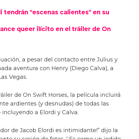
las escenas desnudas con el actor de
 Jacob Elordi para On Swift Horses,
ntes'.
Pufahl, On Swift Horses sigue a la pareja
s) y Lee (Will Poulter) – con Muriel
Lee, Julius (Jacob Elordi).
i tendrán "escenas calientes" en su