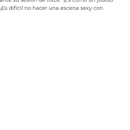
ance queer ilícito en el tráiler de On
uación, a pesar del contacto entre Julius y
onada aventura con Henry (Diego Calva), a
Las Vegas.
iler de On Swift Horses, la película incluirá
te ardientes (y desnudas) de todas las
incluyendo a Elordi y Calva.
or de Jacob Elordi es intimidante!” dijo la
urante su sesión de fotos. “¡Es como un jodido
 ¡Es difícil no hacer una escena sexy con