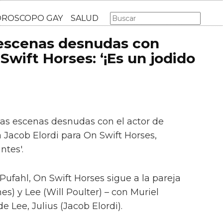
AS GAY
LGBT
MÚSICA
CINE Y TV
HOROSCOPO GA
 escenas desnudas con
Swift Horses: ‘¡Es un jodido