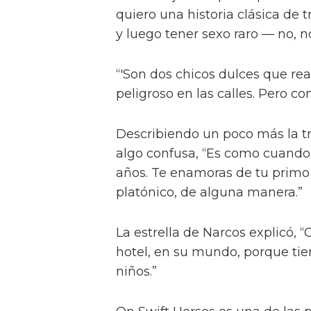
También le contó a la publicac
amor real”, tal como lo describ
“Él nos dijo: 'No quiero provocar
quiero una historia clásica de 
y luego tener sexo raro — no, no