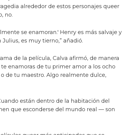
ión que las escenas de sexo tratan “sobre
ió el director Dan Minahan.
 al público. Esto se trata de amor real. No
tragedia alrededor de estos personajes queer
, no.