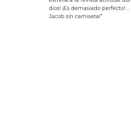
Jacob Elordi inicia un rom
Swift Horses
Y para complicar aún más la sit
Muriel, Julius tiene una apasi
quien conoce en un casino de 
Como se insinúa en el primer trá
algunas escenas de sexo bastan
combinaciones de personajes – 
“¡Créeme, estar desnudo alreded
estrella a la revista attitude d
dios! ¡Es demasiado perfecto! …
Jacob sin camiseta!”