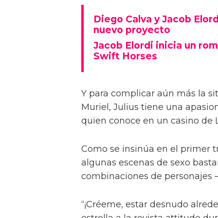
Diego Calva ha hablado sobre 
Euphoria y su novio en pantalla
describiéndolas como 'intimida
Basada en el libro de Shannon 
casada Muriel (Daisy Edgar-Jone
anhelando al hermano menor de 
Diego Calva y Jacob Elord
nuevo proyecto