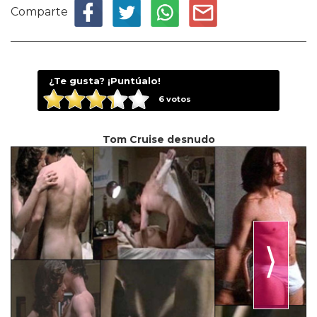
Comparte
¿Te gusta? ¡Puntúalo!
6
votos
Tom Cruise desnudo
⟩