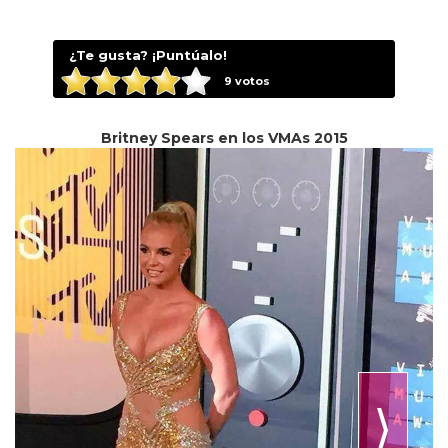
¿Te gusta? ¡Puntúalo!
9
votos
Britney Spears en los VMAs 2015
⟩