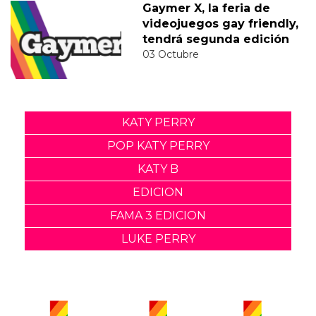
Gaymer X, la feria de
videojuegos gay friendly,
tendrá segunda edición
03 Octubre
KATY PERRY
POP KATY PERRY
KATY B
EDICION
FAMA 3 EDICION
LUKE PERRY