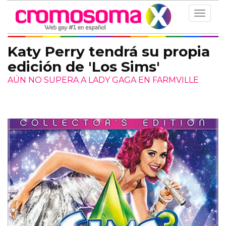
Toggle
navigat
Katy Perry tendrá su propia
edición de 'Los Sims'
AÚN NO SUPERA A LADY GAGA EN FARMVILLE